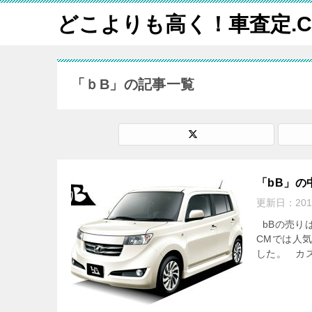
どこよりも高く！車査定.C
「ｂB」の記事一覧
「bB」の
更新日：
20
bBの売りは
CMでは人
した。 カス