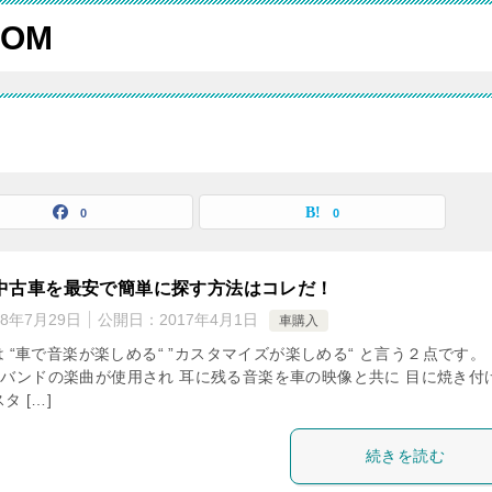
OM
0
0
中古車を最安で簡単に探す方法はコレだ！
18年7月29日
公開日：
2017年4月1日
車購入
 “車で音楽が楽しめる“ ”カスタマイズが楽しめる“ と言う２点です
気バンドの楽曲が使用され 耳に残る音楽を車の映像と共に 目に焼き付
タ […]
続きを読む