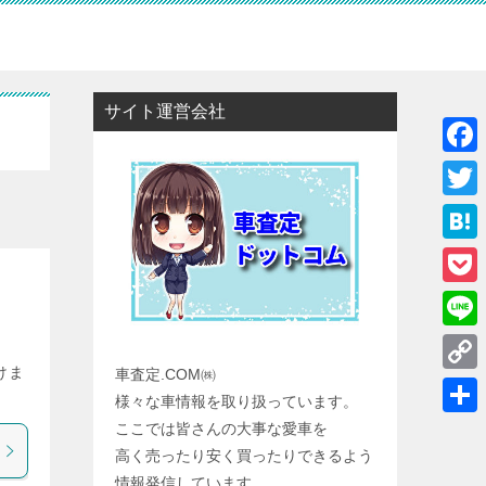
サイト運営会社
F
a
T
c
w
H
e
i
a
P
b
t
t
o
o
L
。
t
e
c
けま
車査定.COM㈱
o
i
e
C
n
様々な車情報を取り扱っています。
k
k
n
r
o
a
共
ここでは皆さんの大事な愛車を
e
e
p
高く売ったり安く買ったりできるよう
有
t
情報発信しています。