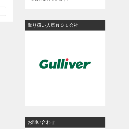
y
L
i
取り扱い人気ＮＯ１会社
n
k
お問い合わせ