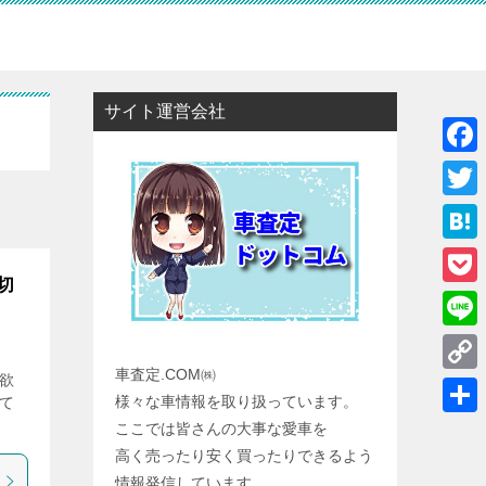
サイト運営会社
F
a
T
c
w
H
e
i
切
a
P
b
t
t
o
o
L
t
e
c
車査定.COM㈱
o
i
欲
e
C
n
様々な車情報を取り扱っています。
て
k
k
n
r
o
a
共
ここでは皆さんの大事な愛車を
e
e
p
高く売ったり安く買ったりできるよう
有
t
情報発信しています。