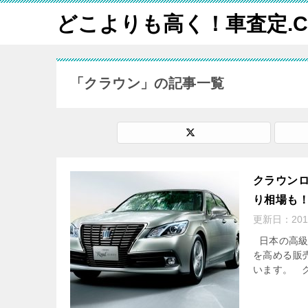
どこよりも高く！車査定.C
「クラウン」の記事一覧
クラウン
り相場も
更新日：
20
日本の高級
を高める販
います。 ク