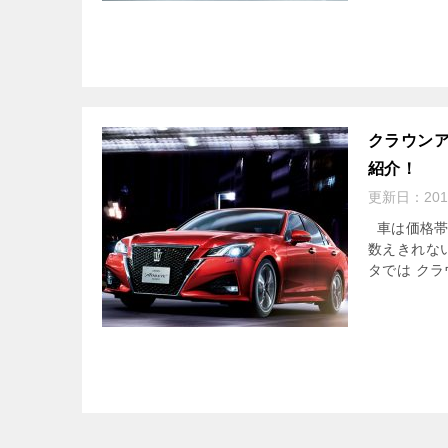
クラウン
紹介！
更新日：
20
車は価格帯
数えきれな
タでは クラ