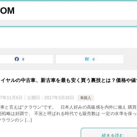
OM
0
0
ロイヤルの中古車、新古車を最も安く買う裏技とは？価格や値
！
17年11月5日
公開日：
2017年3月26日
車購入
車と言えば“クラウン”です。 日本人好みの高級感を内外に備え 購買
売戦略は好調で、 不況と呼ばれる時代でも販売数は 一定の水準を保っ
ラウンのシ […]
続きを読む