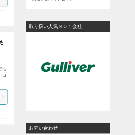
y
L
i
取り扱い人気ＮＯ１会社
n
k
も
でも
トヨ
お問い合わせ