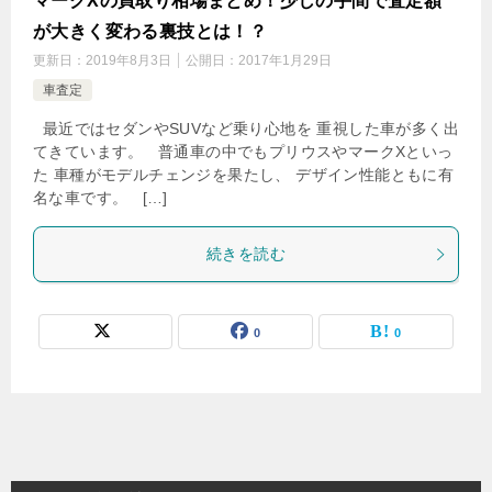
マークXの買取り相場まとめ！少しの手間で査定額
が大きく変わる裏技とは！？
更新日：
2019年8月3日
公開日：
2017年1月29日
車査定
最近ではセダンやSUVなど乗り心地を 重視した車が多く出
てきています。 普通車の中でもプリウスやマークXといっ
た 車種がモデルチェンジを果たし、 デザイン性能ともに有
名な車です。 […]
続きを読む
0
0