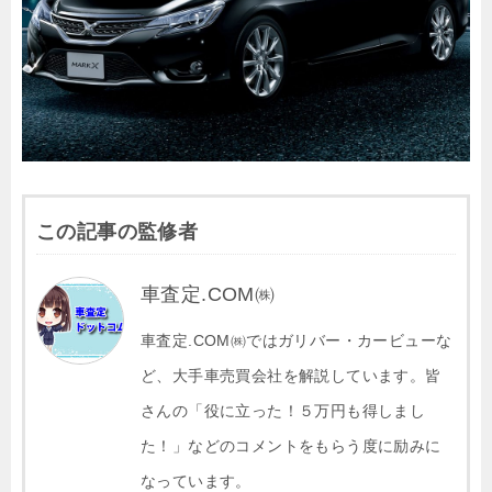
この記事の監修者
車査定.COM㈱
車査定.COM㈱ではガリバー・カービューな
ど、大手車売買会社を解説しています。皆
さんの「役に立った！５万円も得しまし
た！」などのコメントをもらう度に励みに
なっています。