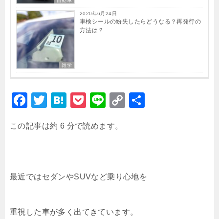
自動車
2020年6月24日
車検シールの紛失したらどうなる？再発行の
方法は？
雑学
F
T
H
P
Li
C
共
a
wi
at
o
n
o
有
この記事は約 6 分で読めます。
c
tt
e
c
e
p
e
er
n
k
y
b
a
et
Li
o
n
最近ではセダンやSUVなど乗り心地を
o
k
k
重視した車が多く出てきています。