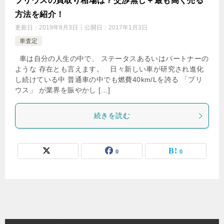
プリウスの買取り相場は？交渉無し＋最も高く売る
方法を紹介！
更新日：
2019年8月3日
公開日：
2017年1月3日
車査定
車は自分の人生の中で、 ステータスあるいはパートナーの
ような 存在とも言えます。 日々新しい車が研究され進化
し続けている中 普通車の中でも燃費40km/Lを誇る 「プリ
ウス」 が業界を賑やかし […]
続きを読む
0
0