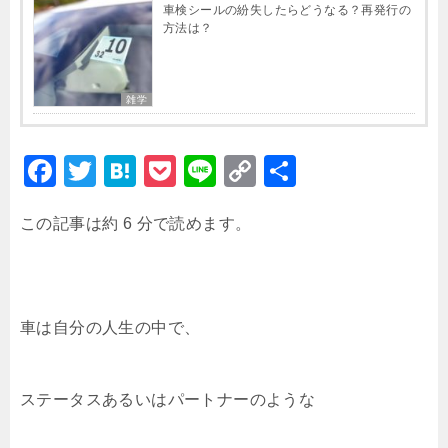
車検シールの紛失したらどうなる？再発行の
方法は？
雑学
F
T
H
P
Li
C
共
a
wi
at
o
n
o
有
この記事は約 6 分で読めます。
c
tt
e
c
e
p
e
er
n
k
y
b
a
et
Li
o
n
車は自分の人生の中で、
o
k
k
ステータスあるいはパートナーのような