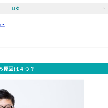
目次
つ？
る原因は４つ？