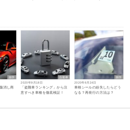
雑学
自動車
雑学
2020年9月18日
2020年6月24日
傷消し商
「盗難車ランキング」から注
車検シールの紛失したらどう
意すべき車種を徹底検証！
なる？再発行の方法は？