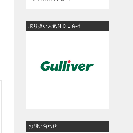
y
L
i
取り扱い人気ＮＯ１会社
n
k
お問い合わせ