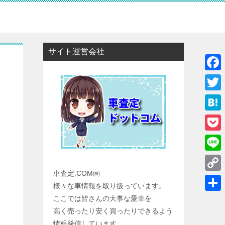
サイト運営会社
F
a
T
c
w
H
e
i
a
P
b
t
t
o
o
L
t
e
c
車査定.COM㈱
o
i
e
C
n
様々な車情報を取り扱っています。
k
k
n
r
o
a
共
ここでは皆さんの大事な愛車を
e
e
p
高く売ったり安く買ったりできるよう
有
t
情報発信しています。