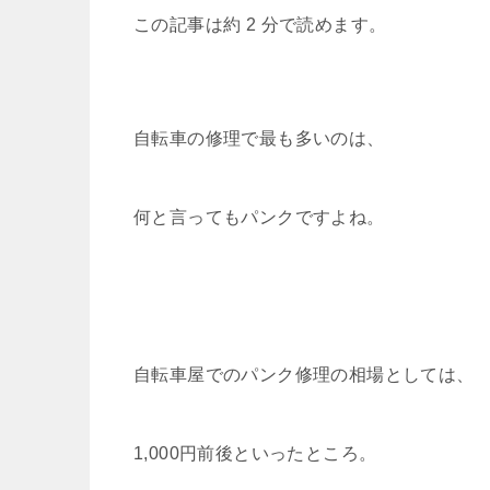
a
wi
at
o
n
o
有
この記事は約 2 分で読めます。
c
tt
e
c
e
p
e
er
n
k
y
b
a
et
Li
o
n
自転車の修理で最も多いのは、
o
k
k
何と言ってもパンクですよね。
自転車屋でのパンク修理の相場としては、
1,000円前後といったところ。