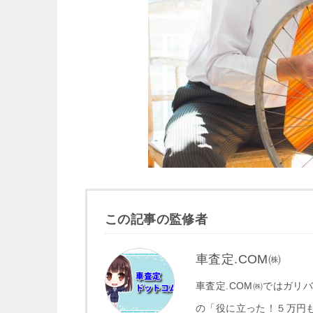
この記事の監修者
車査定.COM㈱
車査定.COM㈱ではガリ
の「役に立った！５万円