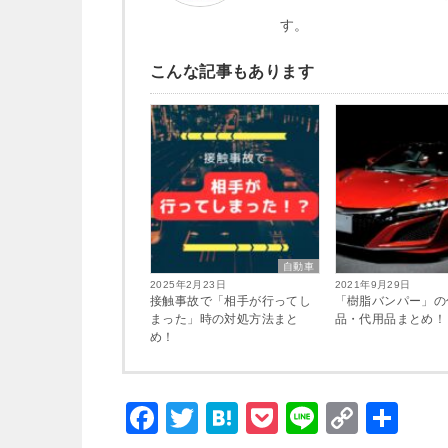
す。
こんな記事もあります
自動車
2025年2月23日
2021年9月29日
接触事故で「相手が行ってし
「樹脂バンパー」の
まった」時の対処方法まと
品・代用品まとめ！
め！
F
T
H
P
Li
C
共