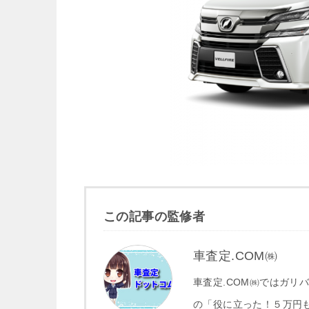
この記事の監修者
車査定.COM㈱
車査定.COM㈱ではガリ
の「役に立った！５万円