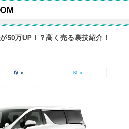
OM
が50万UP！？高く売る裏技紹介！
0
0