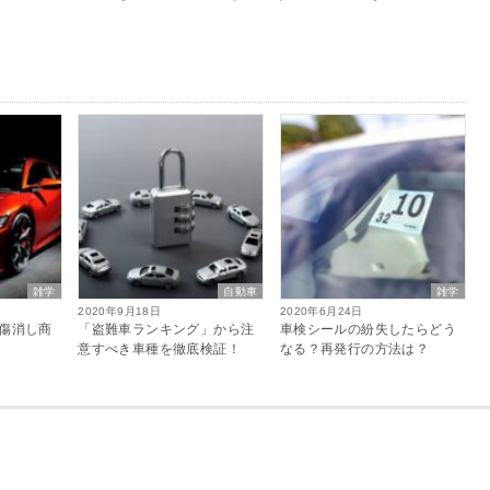
雑学
自動車
雑学
2020年9月18日
2020年6月24日
傷消し商
「盗難車ランキング」から注
車検シールの紛失したらどう
意すべき車種を徹底検証！
なる？再発行の方法は？