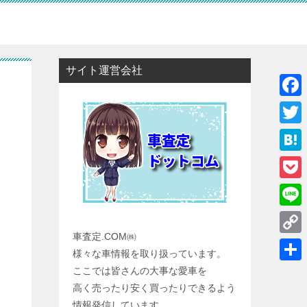
サイト運営会社
F
a
T
c
w
H
e
i
a
P
b
t
t
o
o
L
t
e
c
車査定.COM㈱
o
i
e
C
n
様々な車情報を取り扱っています。
k
k
n
r
o
a
共
ここでは皆さんの大事な愛車を
e
e
p
高く売ったり安く買ったりできるよう
有
t
情報発信しています。