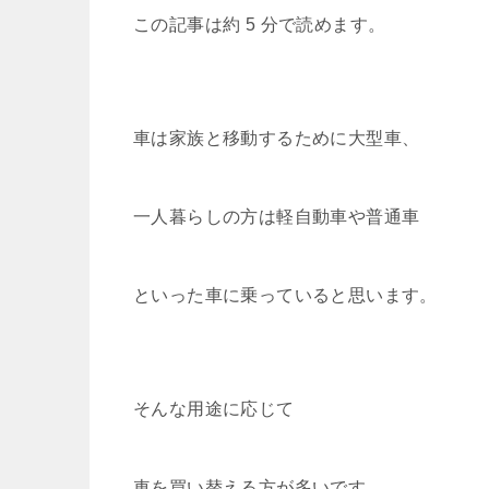
a
wi
at
o
n
o
有
この記事は約 5 分で読めます。
c
tt
e
c
e
p
e
er
n
k
y
b
a
et
Li
o
n
車は家族と移動するために大型車、
o
k
k
一人暮らしの方は軽自動車や普通車
といった車に乗っていると思います。
そんな用途に応じて
車を買い替える方が多いです。