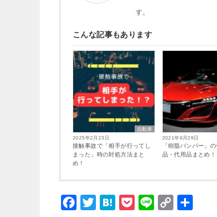
す。
こんな記事もあります
自動車
2025年2月23日
2021年9月29日
接触事故で「相手が行ってし
「樹脂バンパー」の
まった」時の対処方法まと
品・代用品まとめ！
め！
F
T
H
P
Li
C
共