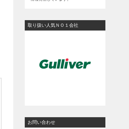
y
L
i
取り扱い人気ＮＯ１会社
n
k
お問い合わせ