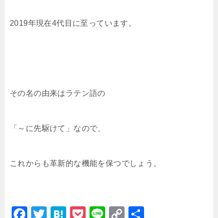
2019年現在4代目に至っています。
その名の由来はラテン語の
「～に先駆けて」なので、
これからも革新的な機能を保つでしょう。
F
T
H
P
Li
C
共