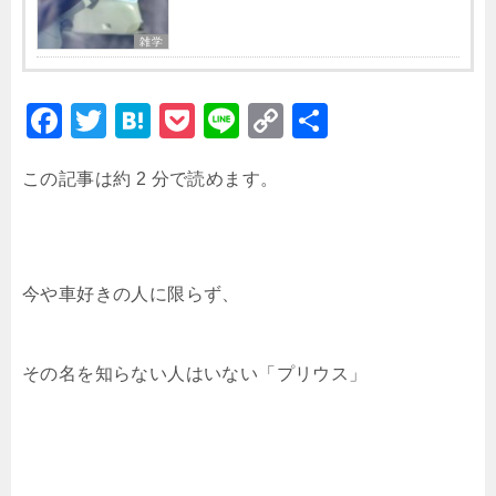
雑学
F
T
H
P
Li
C
共
a
wi
at
o
n
o
有
この記事は約 2 分で読めます。
c
tt
e
c
e
p
e
er
n
k
y
b
a
et
Li
o
n
今や車好きの人に限らず、
o
k
k
その名を知らない人はいない「プリウス」