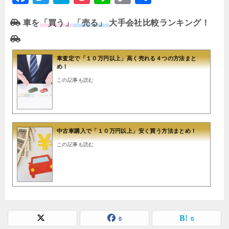
a
wi
at
o
n
o
有
車を
「買う」
「売る」
大手会社比較ランキング！
c
tt
e
c
e
p
e
er
n
k
y
b
a
et
Li
車査定で「１０万円以上」高く売れる４つの方法まと
め！
o
n
この記事も読む
o
k
k
中古車購入で「１０万円以上」安く買う方法まとめ！
この記事も読む
0
0